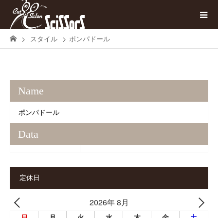
スタイル
ポンパドール
Name
ポンパドール
Data
定休日
2026年 8月
日
月
火
水
木
金
土