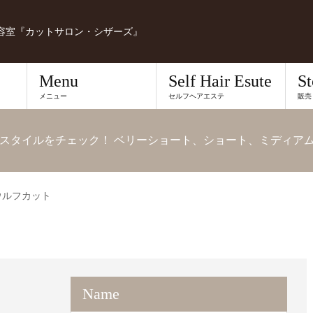
容室『カットサロン・シザーズ』
Menu
Self Hair Esute
St
メニュー
セルフヘアエステ
販売
スタイルをチェック！ ベリーショート、ショート、ミディア
ウルフカット
Name